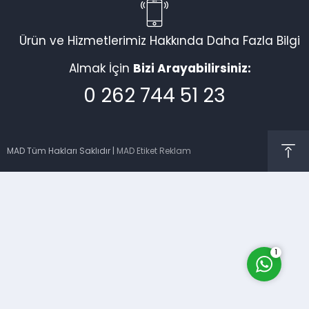
Ürün ve Hizmetlerimiz Hakkında Daha Fazla Bilgi
Almak İçin
Bizi Arayabilirsiniz:
0 262 744 51 23
Müşteri Temsilcisi
MAD Tüm Hakları Saklıdır |
MAD Etiket Reklam
Cevap Yaz
1